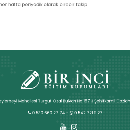
er hafta periyodik olarak birebir takip
ylerbeyi Mahallesi Turgut Özal Bulvarı No 187 J Şehitkamil Gazia
0 530 660 27 74
-
0 542 721 11 27
-