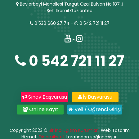
Beylerbeyi Mahallesi Turgut Özal Bulvarı No 187 J
Şehitkamil Gaziantep
0 530 660 27 74
-
0 542 721 11 27
-
0 542 721 11 27
Sınav Başvurusu
İş Başvurusu
Online Kayıt
Veli / Öğrenci Girişi
Copyright 2023 ©
Bir İnci Eğitim Kurumları
. Web Tasarım
Hizmeti
Dinamiksoft
tarafından sağlanmıştır.