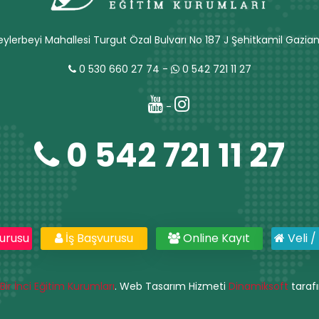
ylerbeyi Mahallesi Turgut Özal Bulvarı No 187 J Şehitkamil Gazia
0 530 660 27 74
-
0 542 721 11 27
-
0 542 721 11 27
urusu
İş Başvurusu
Online Kayıt
Veli /
Bir İnci Eğitim Kurumları
. Web Tasarım Hizmeti
Dinamiksoft
tarafı