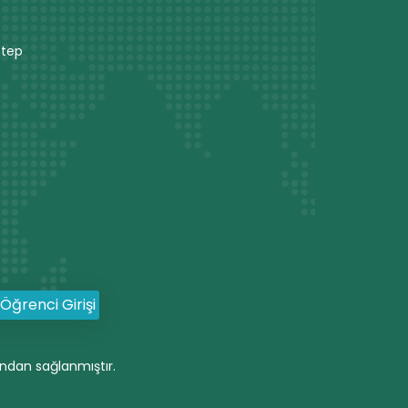
ntep
 Öğrenci Girişi
ndan sağlanmıştır.