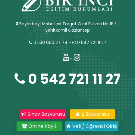
Beylerbeyi Mahallesi Turgut Özal Bulvarı No 187 J
Şehitkamil Gaziantep
0 530 660 27 74
-
0 542 721 11 27
-
0 542 721 11 27
Sınav Başvurusu
İş Başvurusu
Online Kayıt
Veli / Öğrenci Girişi